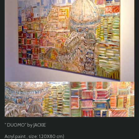
" DUOMO" by JACKIE
Acryl paint , size: 1.20X80 cm)