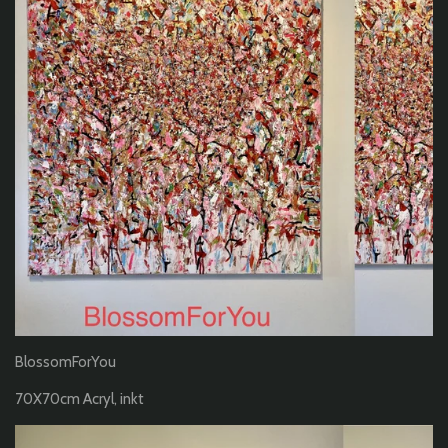
BlossomForYou
70X70cm Acryl, inkt